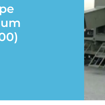
ope
ium
00)