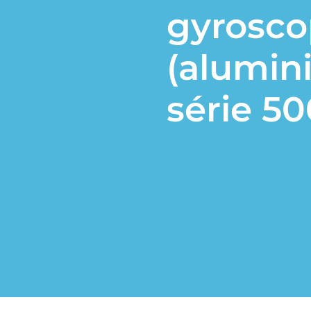
gyrosc
(alumin
série 50